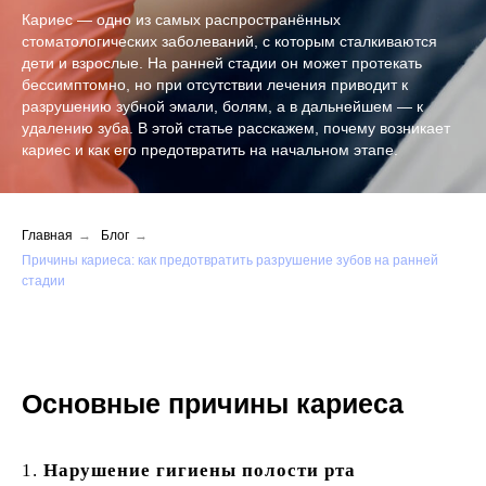
Кариес — одно из самых распространённых
стоматологических заболеваний, с которым сталкиваются
дети и взрослые. На ранней стадии он может протекать
бессимптомно, но при отсутствии лечения приводит к
разрушению зубной эмали, болям, а в дальнейшем — к
удалению зуба. В этой статье расскажем, почему возникает
кариес и как его предотвратить на начальном этапе.
Главная
→
Блог
→
Причины кариеса: как предотвратить разрушение зубов на ранней
стадии
Основные причины кариеса
1.
Нарушение гигиены полости рта