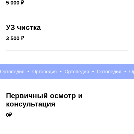
5 000 ₽
УЗ чистка
3 500 ₽
опедия
Ортопедия
Ортопедия
Ортопедия
Ортоп
Первичный осмотр и
консультация
0₽