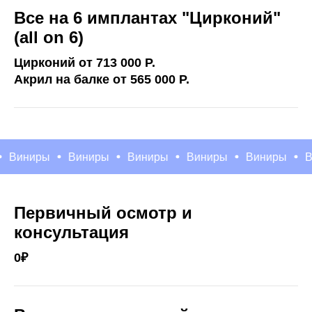
Все на 6 имплантах "Цирконий"
(all on 6)
Цирконий от 713 000 P.
Акрил на балке от 565 000 P.
иниры
Виниры
Виниры
Виниры
Виниры
Вини
Первичный осмотр и
консультация
0₽