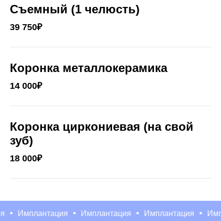
Съемный (1 челюсть)
39 750₽
Коронка металлокерамика
14 000₽
Коронка циркониевая (на свой
зуб)
18 000₽
Имплантация
Имплантация
Имплантация
Имплан